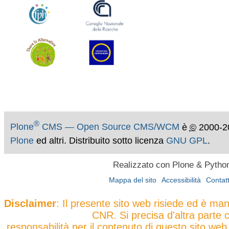
®
Plone
CMS — Open Source CMS/WCM
è
©
2000-2
Plone
ed altri. Distribuito sotto licenza
GNU GPL
.
Realizzato con Plone & Pytho
Mappa del sito
Accessibilità
Contatt
Disclaimer
: Il presente sito web risiede ed è ma
CNR. Si precisa d'altra parte 
responsabilità per il contenuto di questo sito web 