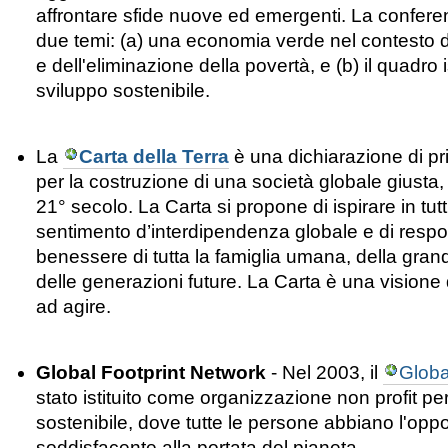
affrontare sfide
nuove
ed emergenti.
La
confere
due
temi:
(
a)
una economia
verde
nel
contesto d
e dell'eliminazione della povertà
, e
(
b
) il
quadro
sviluppo
sostenibile
.
La
Carta della Terra
è una dichiarazione di pri
per la costruzione di una società globale giusta, 
21° secolo. La Carta si propone di ispirare in tut
sentimento d’interdipendenza globale e di respon
benessere di tutta la famiglia umana, della gran
delle generazioni future. La Carta è una visione
ad agire.
Global Footprint Network
- Nel 2003, il
Globa
stato istituito come organizzazione non profit pe
sostenibile, dove tutte le persone abbiano l'oppo
soddisfacente alla portata del pianeta.