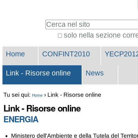
Vai
Strumenti
ai
personali
Cerca nel sito
contenuti.
|
solo nella sezione corr
Ricerca
Spostati
Sezioni
avanzata…
sulla
Home
CONFINT2010
YECP201
navigazione
Link - Risorse online
News
Tu sei qui:
›
Link - Risorse online
Home
Link - Risorse online
ENERGIA
Ministero dell'Ambiente e della Tutela del Territo