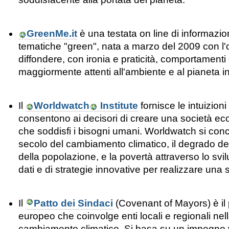
GreenMe.it
è una testata on line di informazio
tematiche "green", nata a marzo del 2009 con l'ob
diffondere, con ironia e praticità, comportamenti e 
maggiormente attenti all'ambiente e al pianeta in
Il
Worldwatch
Institute
fornisce
le intuizioni
consentono
ai decisori di
creare una
società
ec
che
soddisfi
i bisogni umani
.
Worldwatch
si conc
secolo
del cambiamento
climatico
, il degrado
de
della popolazione
,
e
la povertà
attraverso lo svi
dati
e di
strategie
innovative
per
realizzare
una s
Il
Patto dei Sindaci
(Covenant of Mayors) è il
europeo che coinvolge enti locali e regionali nella
cambiamento climatico. Si basa su un impegno v