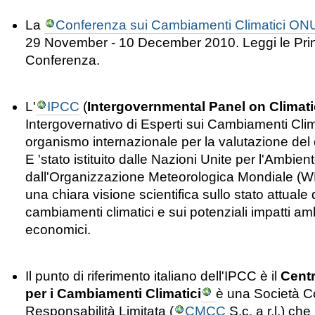
La
Conferenza sui Cambiamenti Climatici ON
29 November - 10 December 2010. Leggi le Princ
Conferenza.
L'
IPCC
(
Intergovernmental Panel on Climat
Intergovernativo
di Esperti
sui Cambiamenti Clim
organismo
internazionale
per
la
valutazione
del
E '
stato
istituito
dalle Nazioni
Unite per l'Ambien
dall'
Organizzazione Meteorologica Mondiale (
W
una
chiara
visione
scientifica
sullo stato
attuale 
cambiamenti
climatici
e
sui
potenziali impatti am
economici
.
Il punto di riferimento italiano dell'IPCC è il
Cent
per i Cambiamenti Climatici
è una Società Co
Responsabilità Limitata (
CMCC
S.c. a r.l.) ch